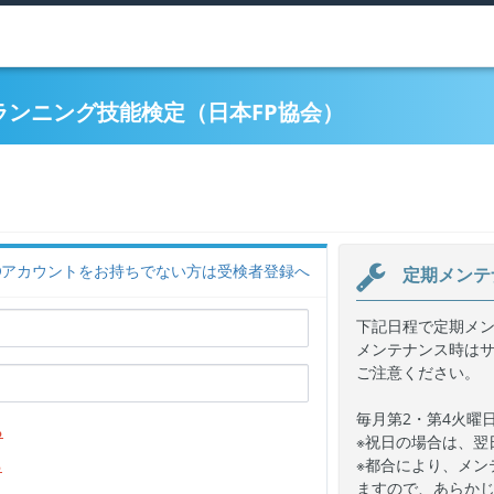
ランニング技能検定（日本FP協会）
アカウントをお持ちでない方は受検者登録へ
定期メンテ
下記日程で定期メ
メンテナンス時は
ご注意ください。
毎月第2・第4火曜日 
ら
※祝日の場合は、翌
ら
※都合により、メン
ますので、あらか